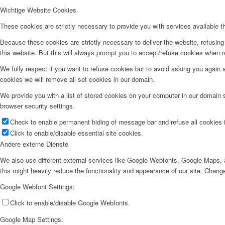
Wichtige Website Cookies
These cookies are strictly necessary to provide you with services available t
Because these cookies are strictly necessary to deliver the website, refusin
this website. But this will always prompt you to accept/refuse cookies when re
We fully respect if you want to refuse cookies but to avoid asking you again an
cookies we will remove all set cookies in our domain.
We provide you with a list of stored cookies on your computer in our domain
browser security settings.
Check to enable permanent hiding of message bar and refuse all cookies i
Click to enable/disable essential site cookies.
Andere externe Dienste
We also use different external services like Google Webfonts, Google Maps, a
this might heavily reduce the functionality and appearance of our site. Change
Google Webfont Settings:
Click to enable/disable Google Webfonts.
Google Map Settings: