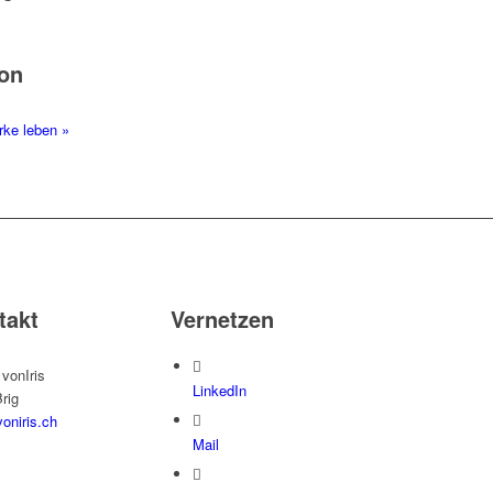
ion
ärke leben
»
takt
Vernetzen
 vonIris
LinkedIn
rig
oniris.ch
Mail