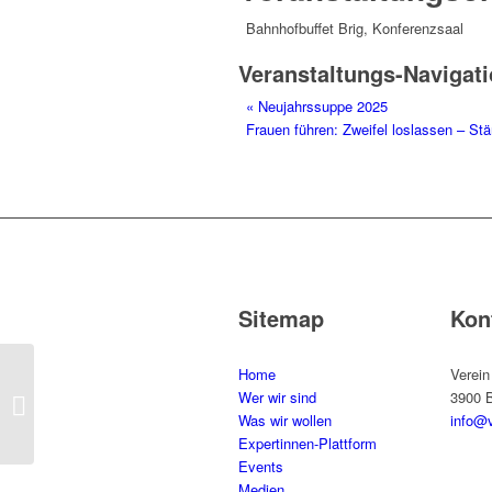
Bahnhofbuffet Brig, Konferenzsaal
Veranstaltungs-Navigat
«
Neujahrssuppe 2025
Frauen führen: Zweifel loslassen – St
Sitemap
Kon
Home
Verein
Wer wir sind
3900 B
Neujahrssuppe 2025
Was wir wollen
info@v
Expertinnen-Plattform
Events
Medien